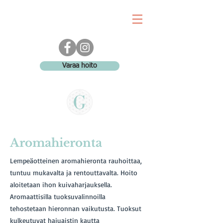
&
Varaa hoito
Aromahieronta
Lempeäotteinen aromahieronta rauhoittaa,
tuntuu mukavalta ja rentouttavalta. Hoito
aloitetaan ihon kuivaharjauksella.
Aromaattisilla tuoksuvalinnoilla
tehostetaan hieronnan vaikutusta. Tuoksut
kulkeutuvat hajuaistin kautta