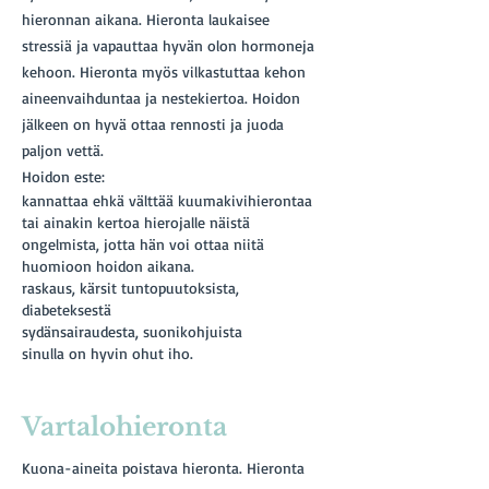
hieronnan aikana. Hieronta laukaisee
stressiä ja vapauttaa hyvän olon hormoneja
kehoon. Hieronta myös vilkastuttaa kehon
aineenvaihduntaa ja nestekiertoa. Hoidon
jälkeen on hyvä ottaa rennosti ja juoda
paljon vettä.
Hoidon este:
kannattaa ehkä välttää kuumakivihierontaa
tai ainakin kertoa hierojalle näistä
ongelmista, jotta hän voi ottaa niitä
huomioon hoidon aikana.
raskaus, kärsit tuntopuutoksista,
diabeteksestä
sydänsairaudesta, suonikohjuista
sinulla on hyvin ohut iho.
Vartalohieronta
Kuona-aineita poistava hieronta. Hieronta