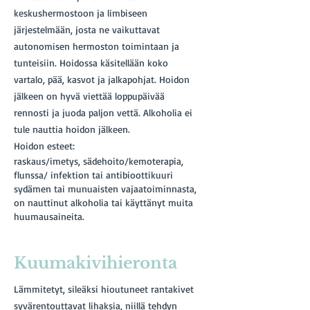
keskushermostoon ja limbiseen
järjestelmään, josta ne vaikuttavat
autonomisen hermoston toimintaan ja
tunteisiin. Hoidossa käsitellään koko
vartalo, pää, kasvot ja jalkapohjat. Hoidon
jälkeen on hyvä viettää loppupäivää
rennosti ja juoda paljon vettä. Alkoholia ei
tule nauttia hoidon jälkeen.
Hoidon esteet:
raskaus/imetys, sädehoito/kemoterapia,
flunssa/ infektion tai antibioottikuuri
sydämen tai munuaisten vajaatoiminnasta,
on nauttinut alkoholia tai käyttänyt muita
huumausaineita.
Kuumakivihieronta
Lämmitetyt, sileäksi hioutuneet rantakivet
syvärentouttavat lihaksia, niillä tehdyn