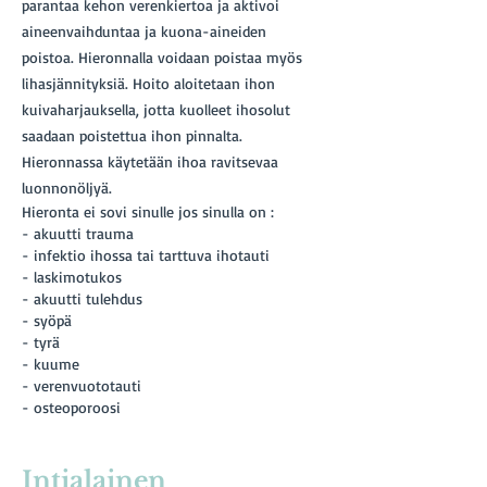
parantaa kehon verenkiertoa ja aktivoi
aineenvaihduntaa ja kuona-aineiden
poistoa. Hieronnalla voidaan poistaa myös
lihasjännityksiä. Hoito aloitetaan ihon
kuivaharjauksella, jotta kuolleet ihosolut
saadaan poistettua ihon pinnalta.
Hieronnassa käytetään ihoa ravitsevaa
luonnonöljyä.
Hieronta ei sovi sinulle jos sinulla on :
- akuutti trauma
- infektio ihossa tai tarttuva ihotauti
- laskimotukos
- akuutti tulehdus
- syöpä
- tyrä
- kuume
- verenvuototauti
- osteoporoosi
Intialainen